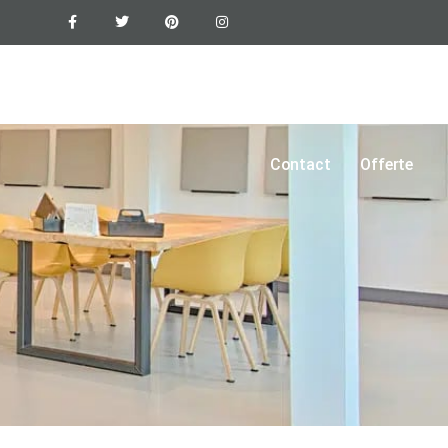
Epoxyvloer
Vloercoating
Foto’s
Blogs
Contact
Offerte