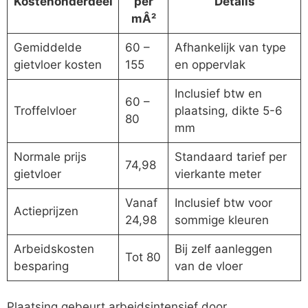
Kostenonderdeel
per
Details
mÂ²
Gemiddelde
60 –
Afhankelijk van type
gietvloer kosten
155
en oppervlak
Inclusief btw en
60 –
Troffelvloer
plaatsing, dikte 5-6
80
mm
Normale prijs
Standaard tarief per
74,98
gietvloer
vierkante meter
Vanaf
Inclusief btw voor
Actieprijzen
24,98
sommige kleuren
Arbeidskosten
Bij zelf aanleggen
Tot 80
besparing
van de vloer
Plaatsing gebeurt arbeidsintensief door