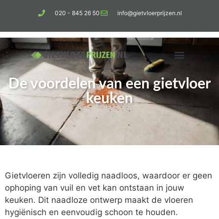
020 - 845 26 50
info@gietvloerprijzen.nl
De voordelen van een gietvloer
Kosten gietvloer per m2
Betonlook vloer
keuken
Gietvloeren zijn volledig naadloos, waardoor er geen
ophoping van vuil en vet kan ontstaan in jouw
keuken. Dit naadloze ontwerp maakt de vloeren
hygiënisch en eenvoudig schoon te houden.