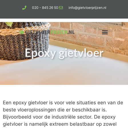
020 - 845 26 50
info@gietvloerprijzen.nl
Epoxy gietvloer
Kosten gietvloer per m2
Betonlook vloer
Een epoxy gietvloer is voor vele situaties een van de
beste vloeroplossingen die er beschikbaar is.
Bijvoorbeeld voor de industriële sector. De epoxy
gietvloer is namelijk extreem belastbaar op zowel