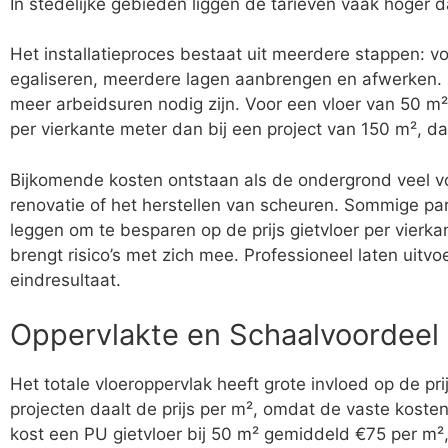
In stedelijke gebieden liggen de tarieven vaak hoger d
Het installatieproces bestaat uit meerdere stappen: 
egaliseren, meerdere lagen aanbrengen en afwerken. 
meer arbeidsuren nodig zijn. Voor een vloer van 50 m
per vierkante meter dan bij een project van 150 m², da
Bijkomende kosten ontstaan als de ondergrond veel voo
renovatie of het herstellen van scheuren. Sommige par
leggen om te besparen op de prijs gietvloer per vierka
brengt risico’s met zich mee. Professioneel laten uitv
eindresultaat.
Oppervlakte en Schaalvoordeel
Het totale vloeroppervlak heeft grote invloed op de prij
projecten daalt de prijs per m², omdat de vaste kost
kost een PU gietvloer bij 50 m² gemiddeld €75 per m², 