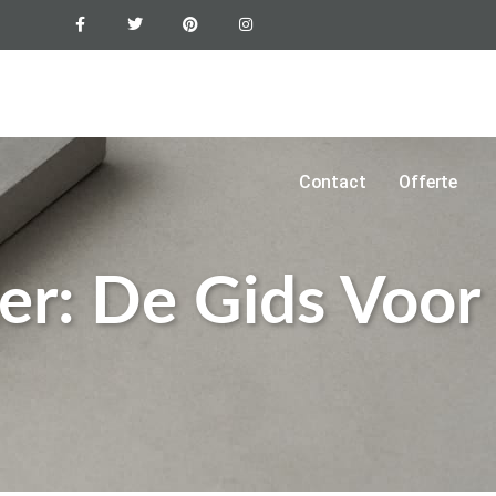
Epoxyvloer
Vloercoating
Foto’s
Blogs
Contact
Offerte
ter: De Gids Voor