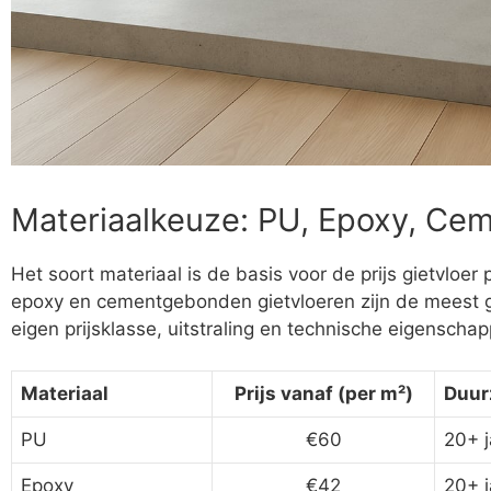
Materiaalkeuze: PU, Epoxy, C
Het soort materiaal is de basis voor de prijs gietvloer
epoxy en cementgebonden gietvloeren zijn de meest ge
eigen prijsklasse, uitstraling en technische eigenscha
Materiaal
Prijs vanaf (per m²)
Duur
PU
€60
20+ j
Epoxy
€42
20+ j