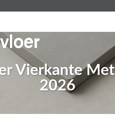
sten gietvloer per m2
Gietvloeren
Betonlook vloer
Per Vierkante Me
2026