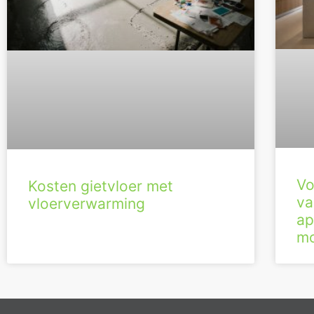
Vo
Kosten gietvloer met
va
vloerverwarming
ap
mo