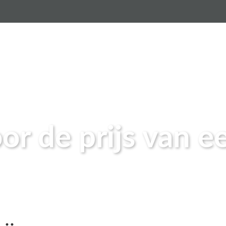
sten gietvloer per m2
Gietvloeren
Betonlook vloer
or de prijs van e