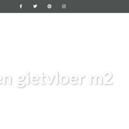
Epoxyvloer
Vloercoating
Foto’s
Blogs
Contact
Offerte
en gietvloer m2