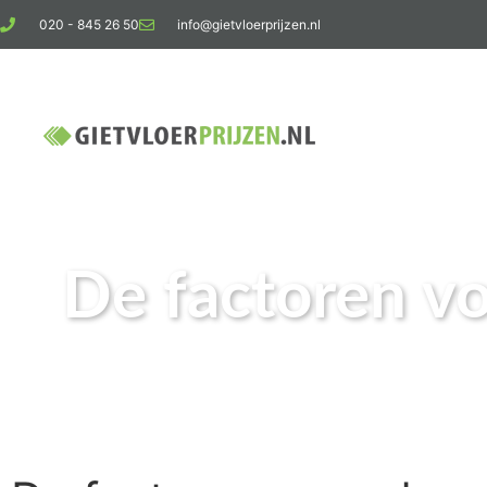
020 - 845 26 50
info@gietvloerprijzen.nl
Ko
De factoren vo