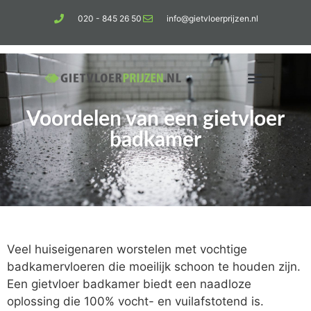
020 - 845 26 50
info@gietvloerprijzen.nl
Voordelen van een gietvloer
Kosten gietvloer per m2
Betonlook vloer
badkamer
Veel huiseigenaren worstelen met vochtige
badkamervloeren die moeilijk schoon te houden zijn.
Een gietvloer badkamer biedt een naadloze
oplossing die 100% vocht- en vuilafstotend is.