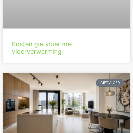
Kosten gietvloer met
vloerverwarming
GIETVLOER