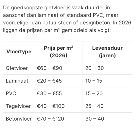
De goedkoopste gietvloer is vaak duurder in
aanschaf dan laminaat of standaard PVC, maar
voordeliger dan natuursteen of designbeton. In 2026
liggen de prijzen per m² gemiddeld als volgt:
Prijs per m²
Levensduur
Vloertype
(2026)
(jaren)
Gietvloer
€60 – €90
20 – 30
Laminaat
€20 – €45
10 – 15
PVC
€30 – €55
15 – 20
Tegelvloer
€40 – €100
25 – 40
Betonvloer
€70 – €120
30 – 40