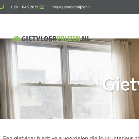
020 - 845 26 50
info@gietvloerprijzen.nl
Ko
Giet
Een gietvloer biedt vele voordelen die jouw interieur n