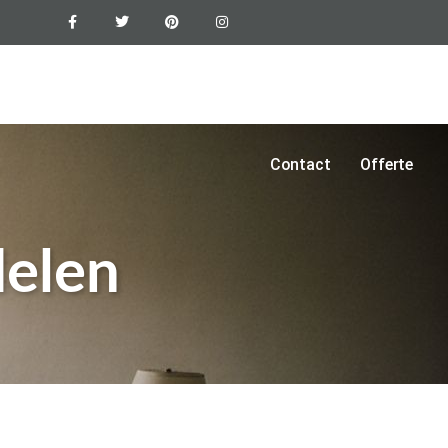
Epoxyvloer
Vloercoating
Foto’s
Blogs
Contact
Offerte
delen