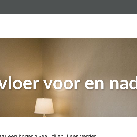
sten gietvloer per m2
Gietvloeren
Betonlook vloer
vloer voor en na
aar een hoger niveau tillen. Lees verder