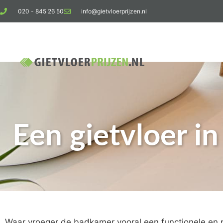
020 - 845 26 50
info@gietvloerprijzen.nl
Ko
Een gietvloer in
Waar vroeger de badkamer vooral een functionele en p