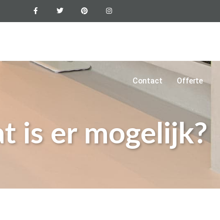
Epoxyvloer
Vloercoating
Foto’s
Blogs
Contact
Offerte
t is er mogelijk?