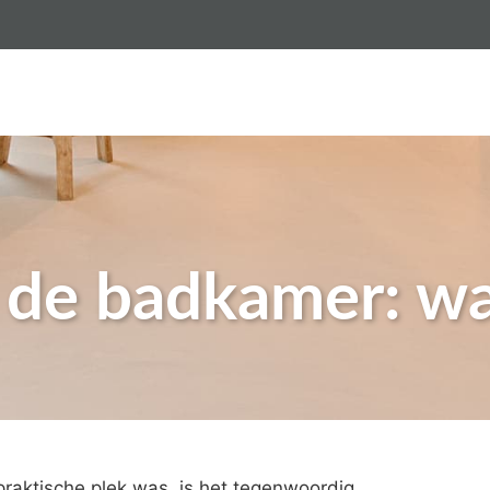
sten gietvloer per m2
Gietvloeren
Betonlook vloer
 de badkamer: wa
raktische plek was, is het tegenwoordig