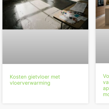
Vo
Kosten gietvloer met
va
vloerverwarming
ap
mo