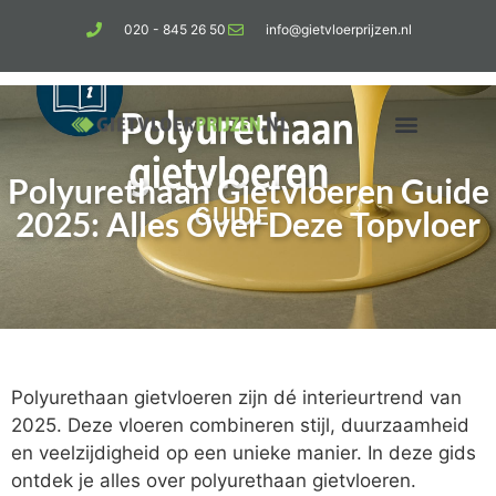
020 - 845 26 50
info@gietvloerprijzen.nl
Polyurethaan Gietvloeren Guide
Kosten gietvloer per m2
Betonlook vloer
2025: Alles Over Deze Topvloer
Polyurethaan gietvloeren zijn dé interieurtrend van
2025. Deze vloeren combineren stijl, duurzaamheid
en veelzijdigheid op een unieke manier. In deze gids
ontdek je alles over polyurethaan gietvloeren.