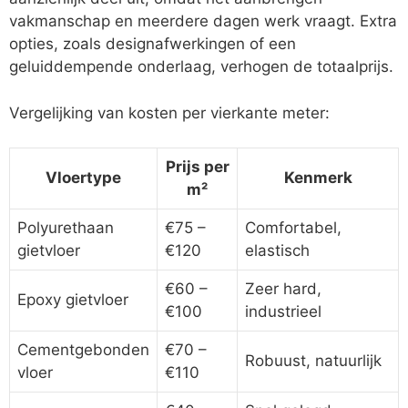
vakmanschap en meerdere dagen werk vraagt. Extra
opties, zoals designafwerkingen of een
geluiddempende onderlaag, verhogen de totaalprijs.
Vergelijking van kosten per vierkante meter:
Prijs per
Vloertype
Kenmerk
m²
Polyurethaan
€75 –
Comfortabel,
gietvloer
€120
elastisch
€60 –
Zeer hard,
Epoxy gietvloer
€100
industrieel
Cementgebonden
€70 –
Robuust, natuurlijk
vloer
€110