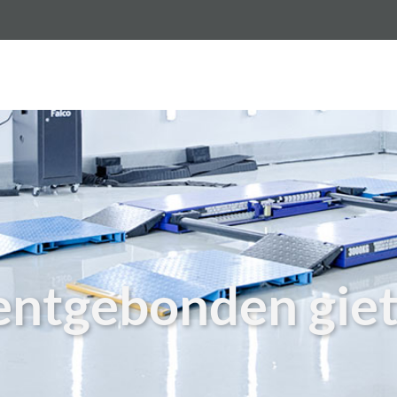
vloer per m2
Gietvloeren
Betonlook vloer
Epo
ntgebonden giet