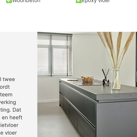
Woonbeton
Epoxy vloer
l twee
ordt
steem
werking
ting. Dat
 en heeft
ietvloer
e vloer