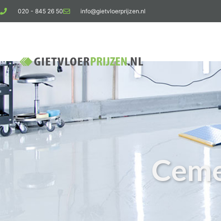
020 - 845 26 50
info@gietvloerprijzen.nl
Kosten giet
Ceme