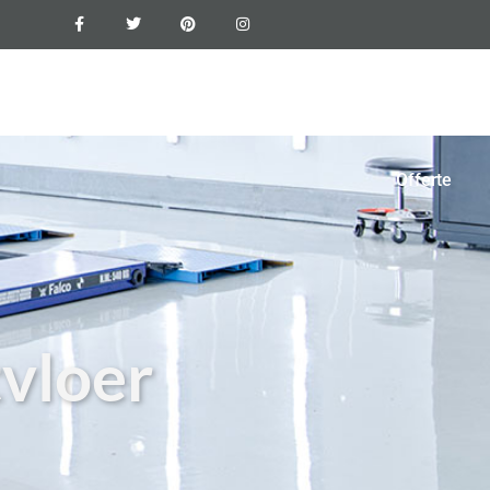
xyvloer
Vloercoating
Foto’s
Blogs
Contact
Offerte
vloer