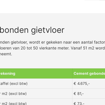
bonden gietvloer
en gietvloer, wordt er gekeken naar een aantal factore
loeren van 20 tot 50 vierkante meter. Vanaf 51 m2 wordt
eneemt.
rekening
Cement gebonden
affel (excl btw)
€ 4.675,-
er m2 (excl btw)
€ 81,-
er m2 (excl btw)
€ 73,-