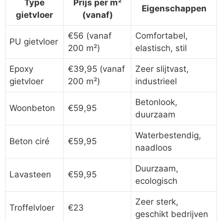
Type
Prijs per m²
Eigenschappen
gietvloer
(vanaf)
€56 (vanaf
Comfortabel,
PU gietvloer
200 m²)
elastisch, stil
Epoxy
€39,95 (vanaf
Zeer slijtvast,
gietvloer
200 m²)
industrieel
Betonlook,
Woonbeton
€59,95
duurzaam
Waterbestendig,
Beton ciré
€59,95
naadloos
Duurzaam,
Lavasteen
€59,95
ecologisch
Zeer sterk,
Troffelvloer
€23
geschikt bedrijven