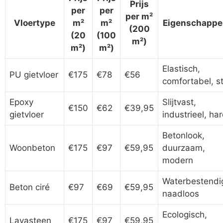
Prijs
per
per
per m²
Vloertype
m²
m²
Eigenschappe
(200
(20
(100
m²)
m²)
m²)
Elastisch,
PU gietvloer
€175
€78
€56
comfortabel, st
Epoxy
Slijtvast,
€150
€62
€39,95
gietvloer
industrieel, ha
Betonlook,
Woonbeton
€175
€97
€59,95
duurzaam,
modern
Waterbestendi
Beton ciré
€97
€69
€59,95
naadloos
Ecologisch,
Lavasteen
€175
€97
€59,95