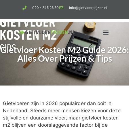
020 - 845 26 50
info@gietvloerprijzen.nl
Gietvloer Kosten M2 Guide 2026:
Kosten gietvloer per m2
Betonlook vloer
Alles Over Prijzen & Tips
Gietvloeren zijn in 2026 populairder dan ooit in
Nederland. Steeds meer mensen kiezen voor deze
stijlvolle en duurzame vloer, maar gietvloer kosten
m2 blijven een doorslaggevende factor bij de