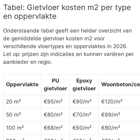
Tabel: Gietvloer kosten m2 per type
en oppervlakte
Onderstaande tabel geeft een helder overzicht van
de gemiddelde gietvloer kosten m2 voor
verschillende vloertypes en oppervlaktes in 2026.
Let op: prijzen zijn indicaties en kunnen variëren per
aanbieder en regio.
PU
Epoxy
Oppervlakte
Woonbeton/c
gietvloer
gietvloer
20 m²
€95/m²
€90/m²
€120/m²
50 m²
€80/m²
€70/m²
€99/m²
100 m²
€68/m²
€60/m²
€80/m²