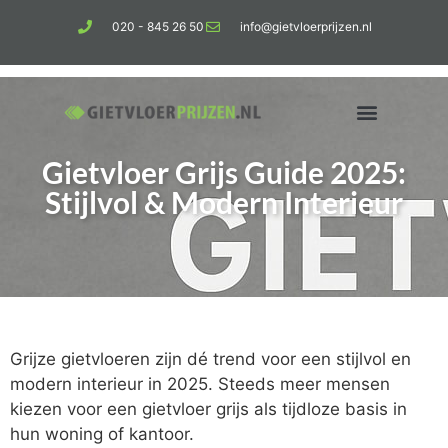
020 - 845 26 50
info@gietvloerprijzen.nl
Gietvloer Grijs Guide 2025:
Kosten gietvloer per m2
Betonlook vloer
Stijlvol & Modern Interieur
Grijze gietvloeren zijn dé trend voor een stijlvol en
modern interieur in 2025. Steeds meer mensen
kiezen voor een gietvloer grijs als tijdloze basis in
hun woning of kantoor.