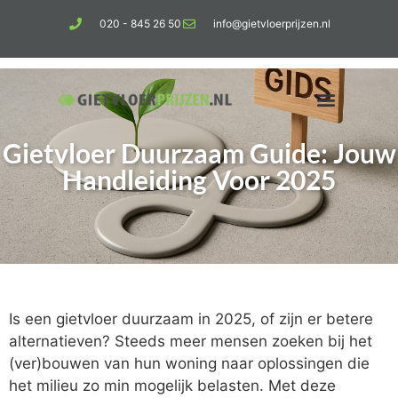
020 - 845 26 50
info@gietvloerprijzen.nl
Gietvloer Duurzaam Guide: Jouw
Kosten gietvloer per m2
Betonlook vloer
Handleiding Voor 2025
Is een gietvloer duurzaam in 2025, of zijn er betere
alternatieven? Steeds meer mensen zoeken bij het
(ver)bouwen van hun woning naar oplossingen die
het milieu zo min mogelijk belasten. Met deze