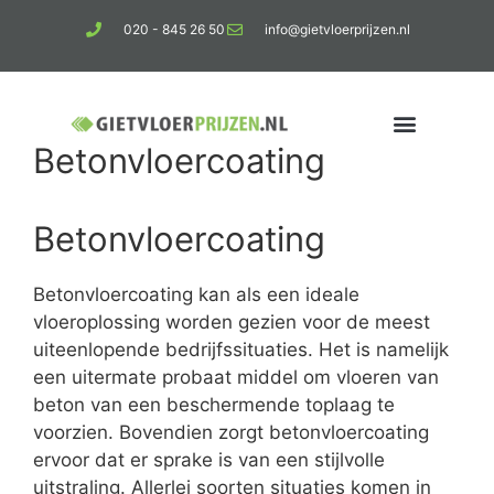
020 - 845 26 50
info@gietvloerprijzen.nl
Betonvloercoating
Kosten gietvloer per m2
Betonlook vloer
Betonvloercoating
Betonvloercoating kan als een ideale
vloeroplossing worden gezien voor de meest
uiteenlopende bedrijfssituaties. Het is namelijk
een uitermate probaat middel om vloeren van
beton van een beschermende toplaag te
voorzien. Bovendien zorgt betonvloercoating
ervoor dat er sprake is van een stijlvolle
uitstraling. Allerlei soorten situaties komen in