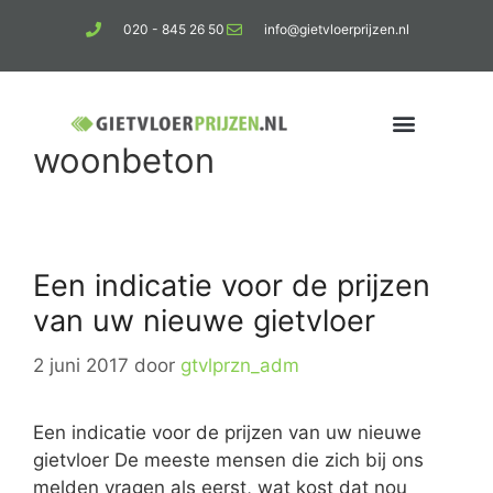
020 - 845 26 50
info@gietvloerprijzen.nl
woonbeton
Kosten gietvloer per m2
Betonlook vloer
Een indicatie voor de prijzen
van uw nieuwe gietvloer
2 juni 2017
door
gtvlprzn_adm
Een indicatie voor de prijzen van uw nieuwe
gietvloer De meeste mensen die zich bij ons
melden vragen als eerst, wat kost dat nou