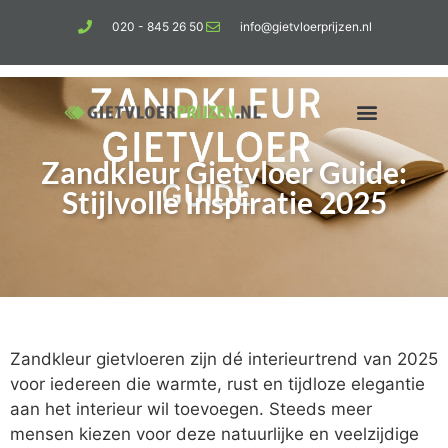
020 - 845 26 50
info@gietvloerprijzen.nl
Zandkleur Gietvloer Guide:
Kosten gietvloer per m2
Betonlook vloer
Stijlvolle Inspiratie 2025
Zandkleur gietvloeren zijn dé interieurtrend van 2025
voor iedereen die warmte, rust en tijdloze elegantie
aan het interieur wil toevoegen. Steeds meer
mensen kiezen voor deze natuurlijke en veelzijdige