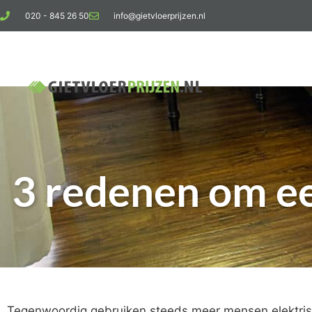
020 - 845 26 50
info@gietvloerprijzen.nl
Kosten giet
3 redenen om ee
Tegenwoordig gebruiken steeds meer mensen elektrisc