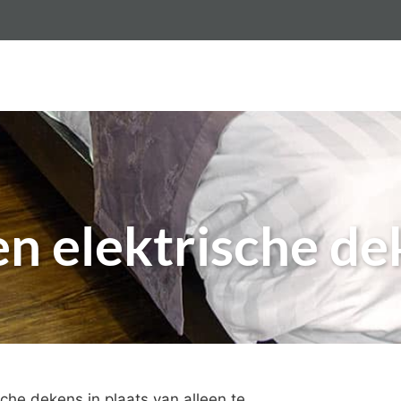
vloer per m2
Gietvloeren
Betonlook vloer
Epo
n elektrische de
he dekens in plaats van alleen te