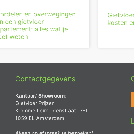
ordelen en overwegingen
Gietvloe
n een gietvloer
kosten en
partement: alles wat je
et weten
Contactgegevens
Kantoor/ Showroom:
Gietvloer Prijzen
Kromme Leimuidenstraat 17-1
1059 EL Amsterdam
Alleen op afspraak te bezoeken!