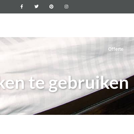
xyvloer
Vloercoating
Foto’s
Blogs
Contact
Offerte
ken te gebruiken