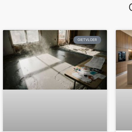
GIETVLOER