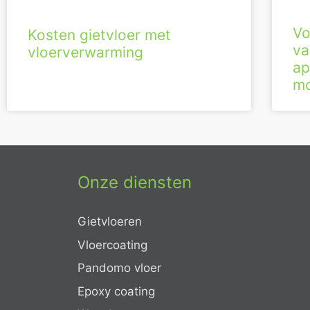
Vo
Kosten gietvloer met
va
vloerverwarming
ap
mo
Onze diensten
Gietvloeren
Vloercoating
Pandomo vloer
Epoxy coating