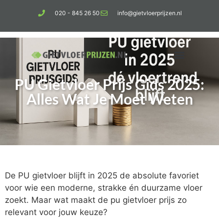
020 - 845 26 50
info@gietvloerprijzen.nl
PU Gietvloer Prijs Gids 2025:
Kosten gietvloer per m2
Betonlook vloer
Alles Wat Je Moet Weten
De PU gietvloer blijft in 2025 de absolute favoriet
voor wie een moderne, strakke én duurzame vloer
zoekt. Maar wat maakt de pu gietvloer prijs zo
relevant voor jouw keuze?