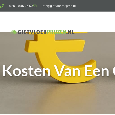
020 - 845 26 50
info@gietvloerprijzen.nl
Kosten giet
Kosten Van Een 