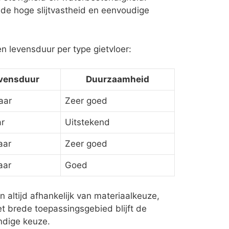
de hoge slijtvastheid en eenvoudige
 levensduur per type gietvloer:
vensduur
Duurzaamheid
aar
Zeer goed
ar
Uitstekend
aar
Zeer goed
aar
Goed
n altijd afhankelijk van materiaalkeuze,
et brede toepassingsgebied blijft de
ndige keuze.