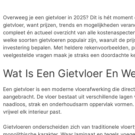
Overweeg je een gietvloer in 2025? Dit is hét moment 
gietvloer, want prijzen, trends en mogelijkheden verand
compleet én actueel overzicht van alle kostenaspecten
welke soorten gietvloeren populair zijn, waaruit de pr
investering bepalen. Met heldere rekenvoorbeelden, 
veelgestelde vragen maak je straks een doordachte ke
Wat Is Een Gietvloer En We
Een gietvloer is een moderne vloerafwerking die dire
aangebracht. De vloer bestaat uit verschillende lagen 
naadloos, strak en onderhoudsarm oppervlak vormen. Dit
vrijwel elk interieur past.
Gietvloeren onderscheiden zich van traditionele vloer
monolithische karakter. Waar laminaat en tegels voeg