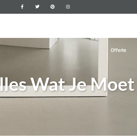
xyvloer
Vloercoating
Foto’s
Blogs
Contact
Offerte
lles Wat Je Moet