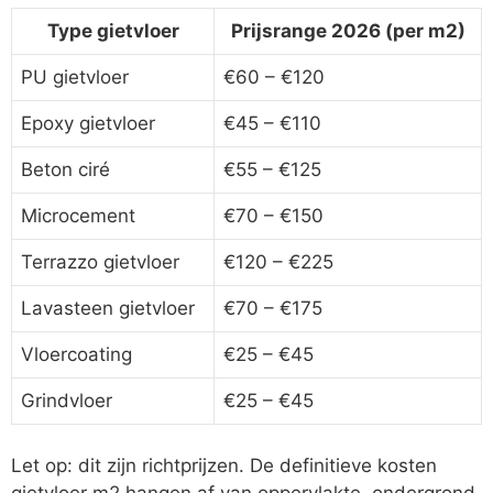
Type gietvloer
Prijsrange 2026 (per m2)
PU gietvloer
€60 – €120
Epoxy gietvloer
€45 – €110
Beton ciré
€55 – €125
Microcement
€70 – €150
Terrazzo gietvloer
€120 – €225
Lavasteen gietvloer
€70 – €175
Vloercoating
€25 – €45
Grindvloer
€25 – €45
Let op: dit zijn richtprijzen. De definitieve kosten