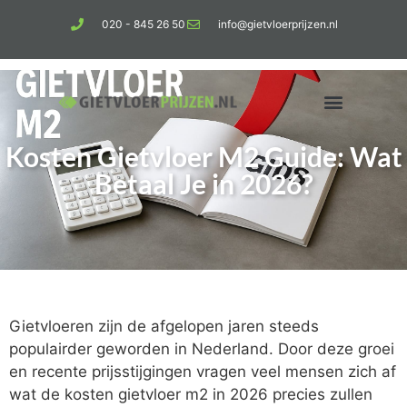
020 - 845 26 50
info@gietvloerprijzen.nl
Kosten Gietvloer M2 Guide: Wat
Kosten gietvloer per m2
Betonlook vloer
Betaal Je in 2026?
Gietvloeren zijn de afgelopen jaren steeds
populairder geworden in Nederland. Door deze groei
en recente prijsstijgingen vragen veel mensen zich af
wat de kosten gietvloer m2 in 2026 precies zullen