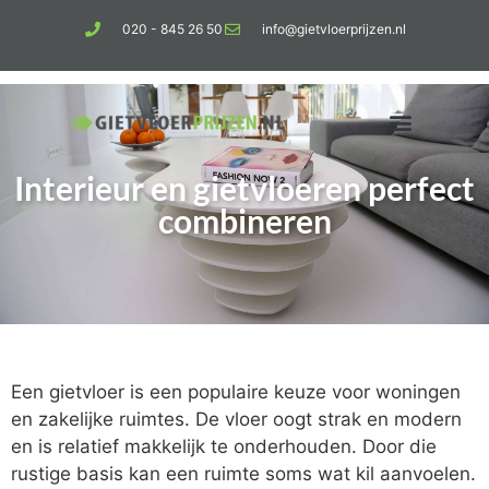
020 - 845 26 50
info@gietvloerprijzen.nl
Interieur en gietvloeren perfect
Kosten gietvloer per m2
Betonlook vloer
combineren
Een gietvloer is een populaire keuze voor woningen
en zakelijke ruimtes. De vloer oogt strak en modern
en is relatief makkelijk te onderhouden. Door die
rustige basis kan een ruimte soms wat kil aanvoelen.