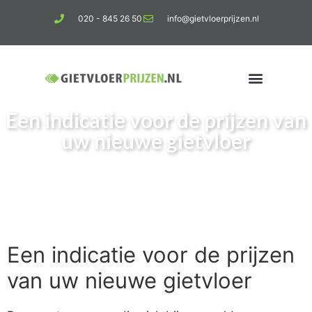
020 - 845 26 50
info@gietvloerprijzen.nl
Een indicatie voor de prijzen van
Kosten gietvloer per m2
Betonlook vloer
uw nieuwe gietvloer
Een indicatie voor de prijzen
van uw nieuwe gietvloer