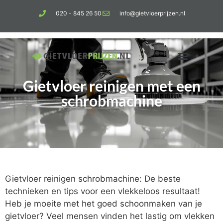
020 - 845 26 50
info@gietvloerprijzen.nl
Gietvloer reinigen met een
Kosten gietvloer per m2
Betonlook vloer
schrobmachine
Gietvloer reinigen schrobmachine: De beste
technieken en tips voor een vlekkeloos resultaat!
Heb je moeite met het goed schoonmaken van je
gietvloer? Veel mensen vinden het lastig om vlekken