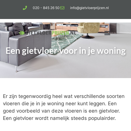
020 - 845 26 50
info@gietvloerprijzen.nl
Een gietvloer voor in je woning
Kosten gietvloer per m2
Betonlook vloer
Er zijn tegenwoordig heel wat verschillende soorten
vloeren die je in je woning neer kunt leggen. Een
goed voorbeeld van deze vloeren is een gietvloer.
Een gietvloer wordt namelijk steeds populairder.