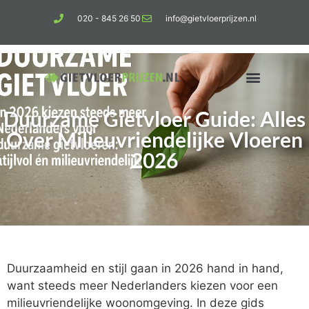
020 - 845 26 50
info@gietvloerprijzen.nl
Duurzame Gietvloer Guide: Alles
Kosten gietvloer per m2
Betonlook vloer
Over Milieuvriendelijke Vloeren
2026
Duurzaamheid en stijl gaan in 2026 hand in hand,
want steeds meer Nederlanders kiezen voor een
milieuvriendelijke woonomgeving. In deze gids