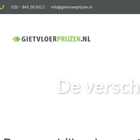
020 - 845 26 50
info@gietvloerprijzen.nl
Kosten giet
De versch