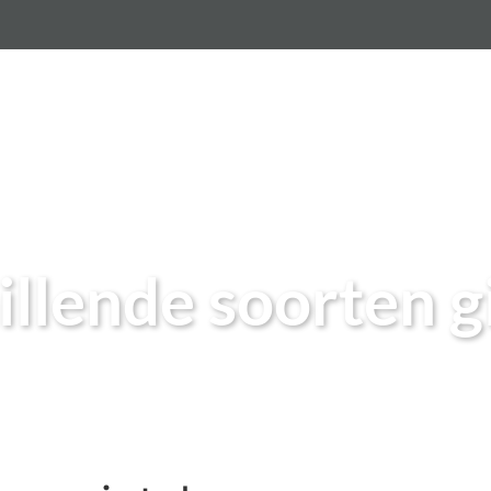
vloer per m2
Gietvloeren
Betonlook vloer
Epo
illende soorten g