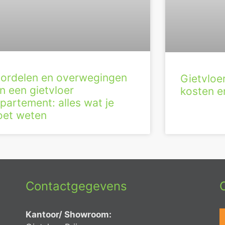
ordelen en overwegingen
Gietvloe
n een gietvloer
kosten en
partement: alles wat je
et weten
Contactgegevens
Kantoor/ Showroom: