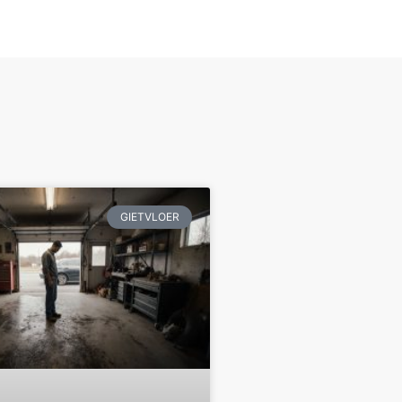
GIETVLOER