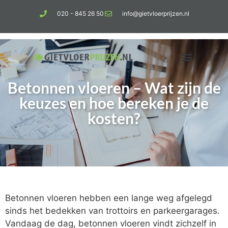
020 - 845 26 50
info@gietvloerprijzen.nl
Betonnen vloeren – Wat zijn de
Kosten gietvloer per m2
Betonlook vloer
keuzes en hoe bereken je de
kosten?
Betonnen vloeren hebben een lange weg afgelegd
sinds het bedekken van trottoirs en parkeergarages.
Vandaag de dag, betonnen vloeren vindt zichzelf in