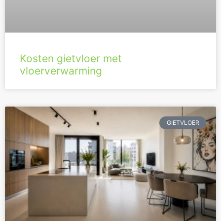
Kosten gietvloer met
vloerverwarming
GIETVLOER