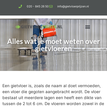
020 - 845 26 50
info@gietvloerprijzen.nl
Alles wat je moet weten over
Kosten gietvloer per m2
Betonlook vloer
gietvloeren
Een gietvloer is, zoals de naam al doet vermoeden,
een vloer die gegoten aangebracht wordt. De vloer
bestaat uit meerdere lagen een heeft een dikte van
tussen de 2 tot 6 cm. De vloeren worden zowel in de