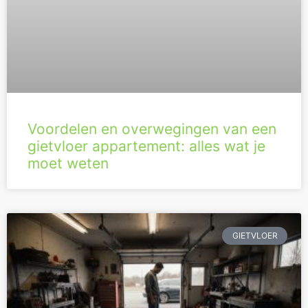
Voordelen en overwegingen van een
gietvloer appartement: alles wat je
moet weten
GIETVLOER